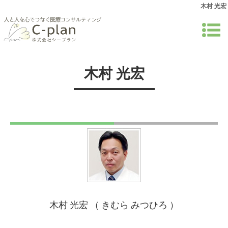
木村 光宏
木村 光宏
木村 光宏 （ きむら みつひろ ）